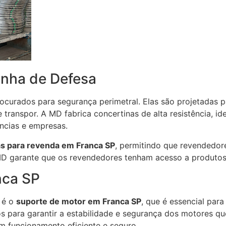
inha de Defesa
urados para segurança perimetral. Elas são projetadas par
de transpor. A MD fabrica concertinas de alta resistência, i
ências e empresas.
as para revenda em Franca SP
, permitindo que revendedor
 MD garante que os revendedores tenham acesso a produtos 
nca SP
 é o
suporte de motor em Franca SP
, que é essencial par
s para garantir a estabilidade e segurança dos motores qu
m funcionamento eficiente e seguro.