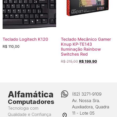
Teclado Logitech K120
Teclado Mecânico Gamer
Knup KP-TE143
R$
110,00
Iluminação Rainbow
Switches Red
R$
215,00
R$
199,90
Alfamática
(62) 3271-9109
Computadores
Av. Nossa Sra.
Auxiliadora, Quadra
Tecnologia com
11 - Lote 05
Qualidade e Confiança